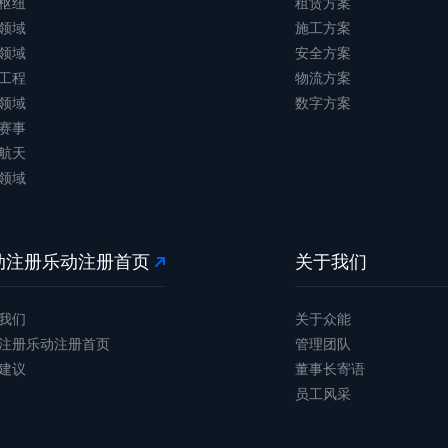
枢纽
租赁方案
领域
施工方案
领域
安全方案
工程
物流方案
领域
数字方案
赛事
航天
领域
动注册乐动注册首页
关于我们
我们
关于众能
注册乐动注册首页
管理团队
建议
董事长寄语
员工风采