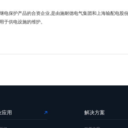
继电保护产品的合资企业,是由施耐德电气集团和上海输配电股份有
用于供电设施的维护。
业应用
解决方案