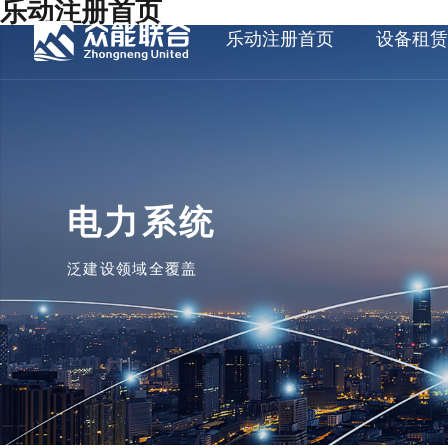
乐动注册首页
乐动注册首页
设备租
电力系统
泛建设领域全覆盖