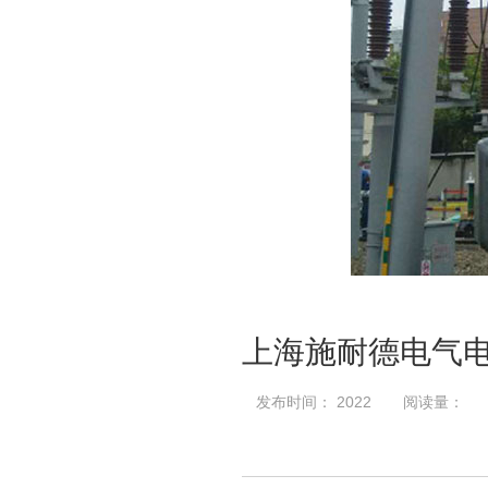
上海施耐德电气
发布时间： 2022
阅读量：