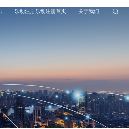
讯
乐动注册乐动注册首页
关于我们