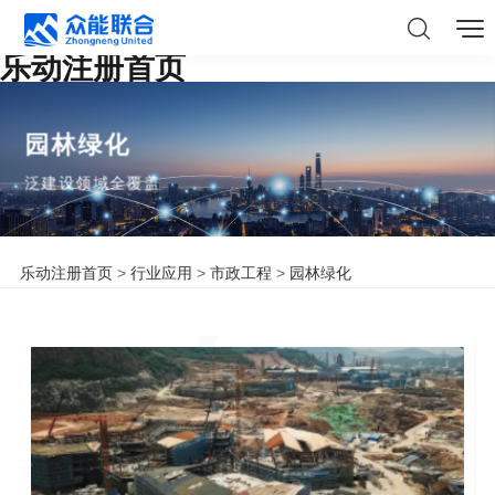
乐动注册首页
园林绿化
泛建设领域全覆盖
乐动注册首页
>
行业应用
>
市政工程
>
园林绿化